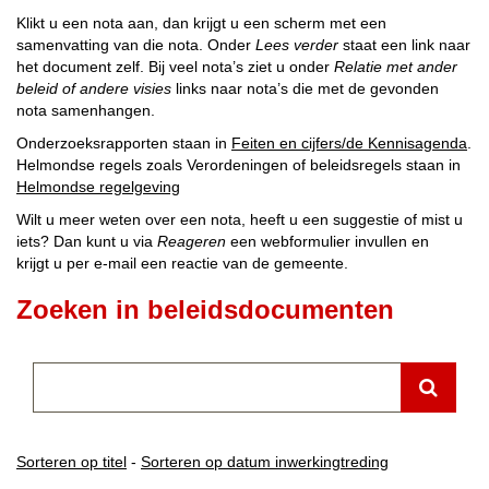
Klikt u een nota aan, dan krijgt u een scherm met een
samenvatting van die nota. Onder
Lees verder
staat een link naar
het document zelf. Bij veel nota’s ziet u onder
Relatie met ander
beleid of andere visies
links naar nota’s die met de gevonden
nota samenhangen.
Onderzoeksrapporten staan in
Feiten en cijfers/de Kennisagenda
.
Helmondse regels zoals Verordeningen of beleidsregels staan in
Helmondse regelgeving
Wilt u meer weten over een nota, heeft u een suggestie of mist u
iets? Dan kunt u via
Reageren
een webformulier invullen en
krijgt u per e-mail een reactie van de gemeente.
Zoeken in beleidsdocumenten
Type
uw
zoekterm
hier:
Sorteren op titel
-
Sorteren op datum inwerkingtreding