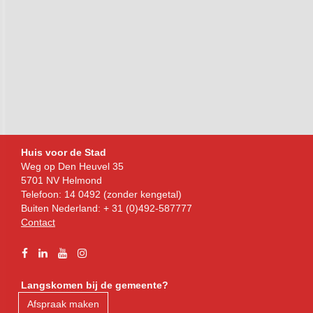
Bezoekadres
Huis voor de Stad
Weg op Den Heuvel 35
5701 NV Helmond
Telefoon: 14 0492 (zonder kengetal)
Buiten Nederland: + 31 (0)492-587777
Contact
Facebook
Linkedin
YouTube
Instagram
Langskomen bij de gemeente?
Afspraak maken