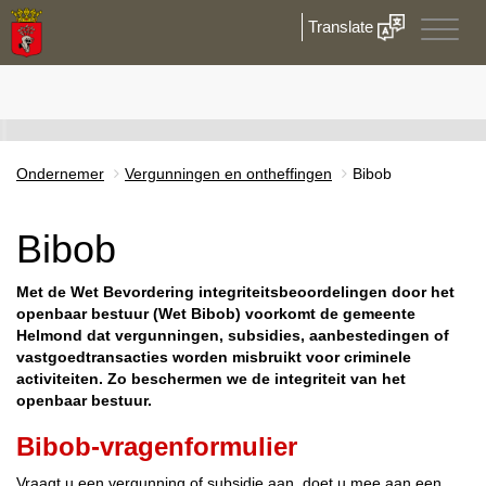
Translate
Toggle
naviga
Ondernemer
Vergunningen en ontheffingen
Bibob
Bibob
Met de Wet Bevordering integriteitsbeoordelingen door het
openbaar bestuur (Wet Bibob) voorkomt de gemeente
Helmond dat vergunningen, subsidies, aanbestedingen of
vastgoedtransacties worden misbruikt voor criminele
activiteiten. Zo beschermen we de integriteit van het
openbaar bestuur.
Bibob-vragenformulier
Vraagt u een vergunning of subsidie aan, doet u mee aan een