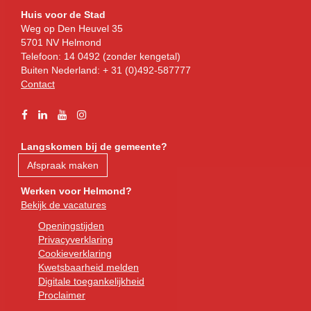
Bezoekadres
Huis voor de Stad
Weg op Den Heuvel 35
5701 NV Helmond
Telefoon: 14 0492 (zonder kengetal)
Buiten Nederland: + 31 (0)492-587777
Contact
Facebook
Linkedin
YouTube
Instagram
Langskomen bij de gemeente?
Afspraak maken
Werken voor Helmond?
Bekijk de vacatures
Openingstijden
Privacyverklaring
Cookieverklaring
Kwetsbaarheid melden
Digitale toegankelijkheid
Proclaimer