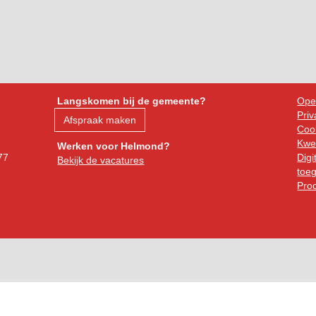
Langskomen bij de gemeente?
Ope
Priv
Afspraak maken
Cook
Kwe
Werken voor Helmond?
77
Digi
Bekijk de vacatures
toeg
Pro