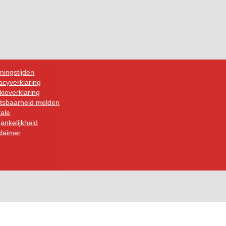
ningstijden
acyverklaring
ieverklaring
tsbaarheid melden
tale
ankelijkheid
claimer