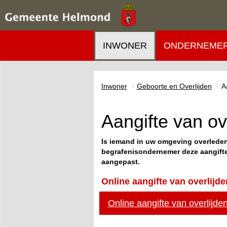
INWONER
ONDERNEME
Inwoner
Geboorte en Overlijden
A
Aangifte van ov
Is iemand in uw omgeving overleden
begrafenisondernemer deze aangifte
aangepast.
Online aangifte van overlijd
Online aangifte van overlijde