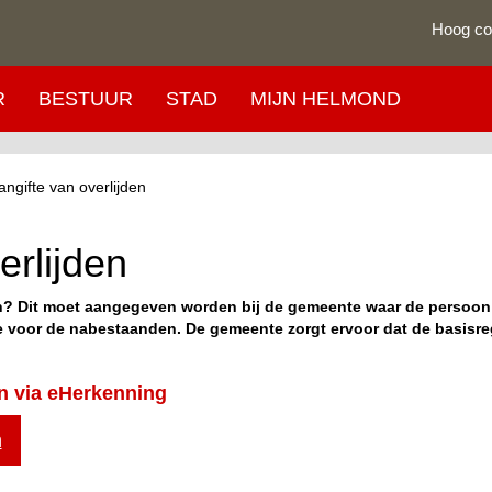
Hoog co
R
BESTUUR
STAD
MIJN HELMOND
angifte van overlijden
erlijden
? Dit moet aangegeven worden bij de gemeente waar de persoon i
 voor de nabestaanden. De gemeente zorgt ervoor dat de basisre
en via eHerkenning
n