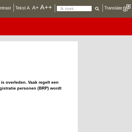
A++
De
A+
ntrast
Tekst
A
Translate
Zoeken
lettergrootte
aanpassen
in
uw
browser
s overleden. Vaak regelt een
gistratie personen (BRP) wordt