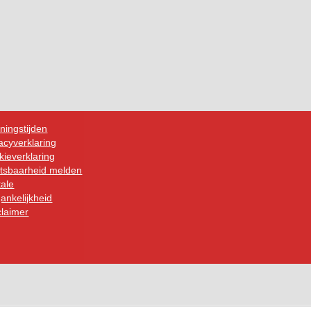
ningstijden
acyverklaring
ieverklaring
tsbaarheid melden
tale
ankelijkheid
claimer