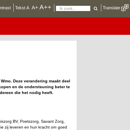
A++
De
A+
ntrast
Tekst
A
Translate
Zoeken
lettergrootte
aanpassen
in
uw
browser
e Wmo. Deze verandering maakt deel
kopen en de ondersteuning beter te
dereen die het nodig heeft.
iszorg BV, Poetszorg, Savant Zorg,
ie zij leveren en hun kracht om goed