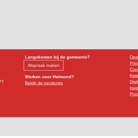
Langskomen bij de gemeente?
Ope
Priv
Afspraak maken
Cook
Kwe
Werken voor Helmond?
77
Digi
Bekijk de vacatures
toeg
Pro