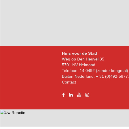
Bezoekadres
Huis voor de Stad
Weg op Den Heuvel 35
5701 NV Helmond
Telefoon: 14 0492 (zonder kengetal)
Buiten Nederland: + 31 (0)492-5877
Contact
Facebook
Linkedin
YouTube
Instagram