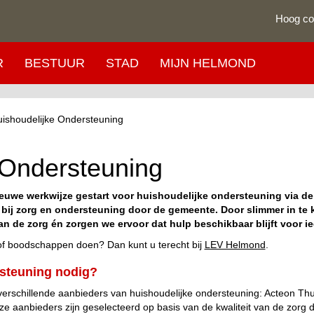
Hoog co
R
BESTUUR
STAD
MIJN HELMOND
ishoudelijke Ondersteuning
 Ondersteuning
nieuwe werkwijze gestart voor huishoudelijke ondersteuning via d
bij zorg en ondersteuning door de gemeente. Door slimmer in te 
an de zorg én zorgen we ervoor dat hulp beschikbaar blijft voor ie
n of boodschappen doen? Dan kunt u terecht bij
LEV Helmond
.
rsteuning nodig?
verschillende aanbieders van huishoudelijke ondersteuning: Acteon Thu
aanbieders zijn geselecteerd op basis van de kwaliteit van de zorg d