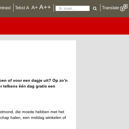
A++
De
A+
ntrast
Tekst
A
Translate
Zoeken
lettergrootte
aanpassen
in
uw
browser
en of voor een dagje uit? Op zo’n
 telkens één dag gratis een
elmond, die moeite hebben met het
schap halen, een middag winkelen of