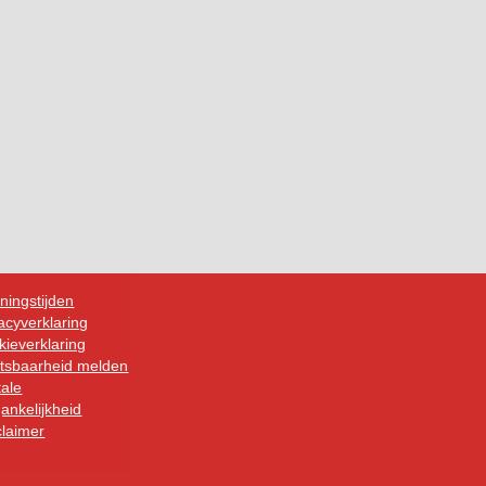
ningstijden
acyverklaring
ieverklaring
tsbaarheid melden
tale
ankelijkheid
claimer