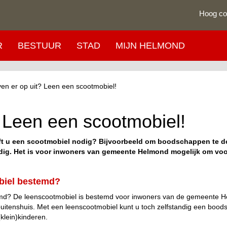
Hoog co
R
BESTUUR
STAD
MIJN HELMOND
en er op uit? Leen een scootmobiel!
? Leen een scootmobiel!
ft u een scootmobiel nodig? Bijvoorbeeld om boodschappen te do
dig. Het is voor inwoners van gemeente Helmond mogelijk om voor
biel bestemd?
emd? De leenscootmobiel is bestemd voor inwoners van de gemeente H
uitenshuis. Met een leenscootmobiel kunt u toch zelfstandig een bood
klein)kinderen.