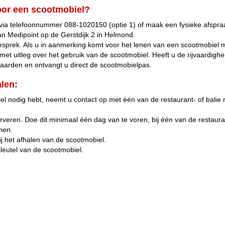
oor een scootmobiel?
ia telefoonnummer 088-1020150 (optie 1) of maak een fysieke afspraa
an Medipoint op de Gerstdijk 2 in Helmond.
egesprek. Als u in aanmerking komt voor het lenen van een scootmobie
t met uitleg over het gebruik van de scootmobiel. Heeft u de rijvaardighei
aarden en ontvangt u direct de scootmobielpas.
len:
el nodig hebt, neemt u contact op met één van de restaurant- of bali
veren. Doe dit minimaal één dag van te voren, bij één van de restaura
nen.
 het afhalen van de scootmobiel.
leutel van de scootmobiel.