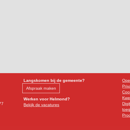
Langskomen bij de gemeente?
Ope
Priv
Afspraak maken
Cook
Kwe
Werken voor Helmond?
77
Digi
Bekijk de vacatures
toeg
Pro