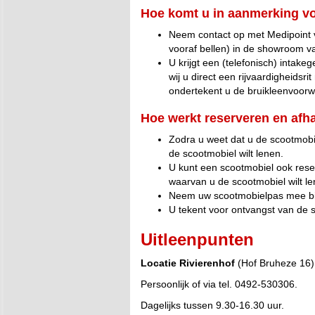
Hoe komt u in aanmerking v
Neem contact op met Medipoint v
vooraf bellen) in de showroom v
U krijgt een (telefonisch) intak
wij u direct een rijvaardigheidsri
ondertekent u de bruikleenvoorw
Hoe werkt reserveren en afha
Zodra u weet dat u de scootmobi
de scootmobiel wilt lenen.
U kunt een scootmobiel ook reser
waarvan u de scootmobiel wilt le
Neem uw scootmobielpas mee bij
U tekent voor ontvangst van de s
Uitleenpunten
Locatie Rivierenhof
(Hof Bruheze 16)
Persoonlijk of via tel. 0492-530306.
Dagelijks tussen 9.30-16.30 uur.