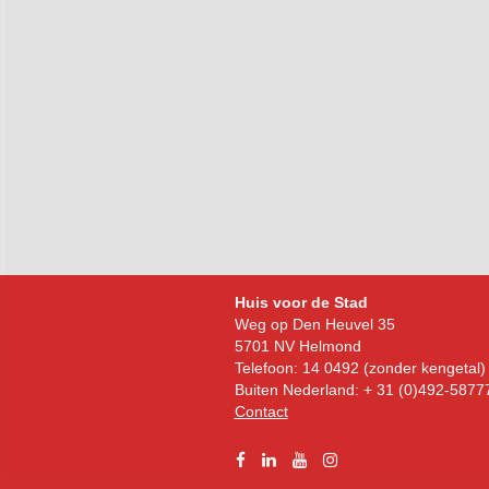
Bezoekadres
Huis voor de Stad
Weg op Den Heuvel 35
5701 NV Helmond
Telefoon: 14 0492 (zonder kengetal)
Buiten Nederland: + 31 (0)492-5877
Contact
Facebook
Linkedin
YouTube
Instagram