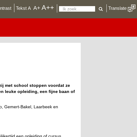
A++
De
A+
ntrast
Tekst
A
Translate
Zoeken
lettergrootte
aanpassen
in
uw
browser
zij met school stoppen voordat ze
 leuke opleiding, een fijne baan of
o, Gemert-Bakel, Laarbeek en
ijkertijd een opleiding of cursus