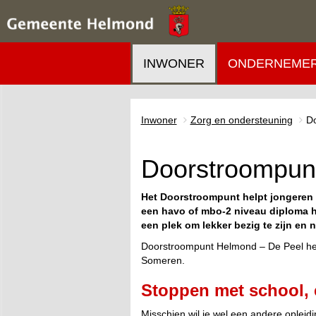
INWONER
ONDERNEME
Inwoner
Zorg en ondersteuning
Do
Doorstroompunt
Het Doorstroompunt helpt jongeren v
een havo of mbo-2 niveau diploma h
een plek om lekker bezig te zijn en 
Doorstroompunt Helmond – De Peel hel
Someren.
Stoppen met school,
Misschien wil je wel een andere opleidi