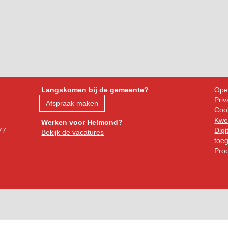
Langskomen bij de gemeente?
Ope
Priv
Afspraak maken
Cook
Kwe
Werken voor Helmond?
77
Digi
Bekijk de vacatures
toeg
Pro