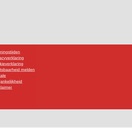
ningstijden
acyverklaring
ieverklaring
tsbaarheid melden
tale
ankelijkheid
claimer