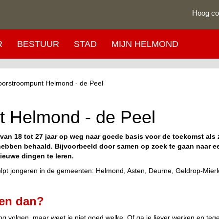
Hoog co
R
BESTUUR
STAD
MIJN HELMOND
orstroompunt Helmond - de Peel
 Helmond - de Peel
an 18 tot 27 jaar op weg naar goede basis voor de toekomst als 
ebben behaald. Bijvoorbeeld door samen op zoek te gaan naar een
nieuwe dingen te leren.
pt jongeren in de gemeenten: Helmond, Asten, Deurne, Geldrop-Mierl
 en dan?
ng volgen, maar weet je niet goed welke. Of ga je liever werken en tegel