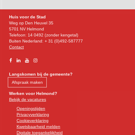
Bezoekadres
Huis voor de Stad
Weg op Den Heuvel 35
5701 NV Helmond
Telefoon: 14 0492 (zonder kengetal)
Buiten Nederland: + 31 (0)492-587777
Contact
Facebook
Linkedin
YouTube
Instagram
Langskomen bij de gemeente?
Afspraak maken
Werken voor Helmond?
Bekijk de vacatures
Openingstijden
Privacyverklaring
Cookieverklaring
Kwetsbaarheid melden
Digitale toegankelijkheid