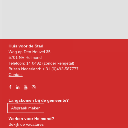
Bezoekadres
Huis voor de Stad
Weg op Den Heuvel 35
5701 NV Helmond
Telefoon: 14 0492 (zonder kengetal)
Buiten Nederland: + 31 (0)492-587777
Contact
Facebook
Linkedin
YouTube
Instagram
Langskomen bij de gemeente?
Afspraak maken
Werken voor Helmond?
Bekijk de vacatures