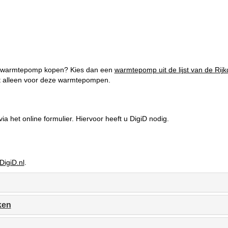
n warmtepomp kopen? Kies dan een
warmtepomp uit de lijst van de Ri
t alleen voor deze warmtepompen.
a het online formulier. Hiervoor heeft u DigiD nodig.
DigiD.nl
.
ken