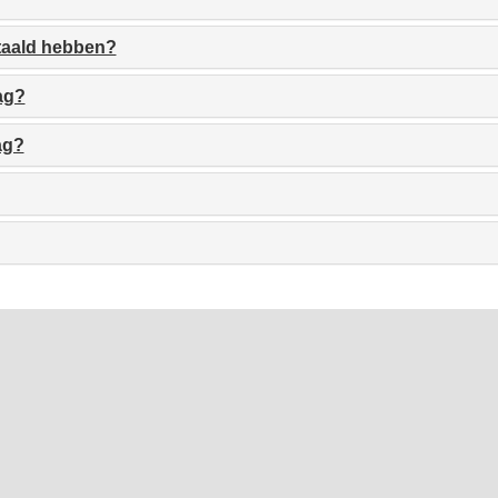
etaald hebben?
ag?
ag?