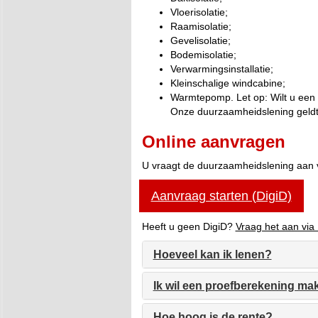
Vloerisolatie;
Raamisolatie;
Gevelisolatie;
Bodemisolatie;
Verwarmingsinstallatie;
Kleinschalige windcabine;
Warmtepomp. Let op: Wilt u ee
Onze duurzaamheidslening geld
Online aanvragen
U vraagt de duurzaamheidslening aan vi
Aanvraag starten (DigiD)
Heeft u geen DigiD?
Vraag het aan via 
Hoeveel kan ik lenen?
Ik wil een proefberekening ma
Hoe hoog is de rente?