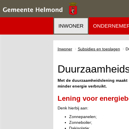
INWONER
ONDERNEME
Inwoner
Subsidies en toeslagen
D
Duurzaamheids
Met de duurzaamheidslening maakt u
minder energie verbruikt.
Lening voor energie
Denk hierbij aan:
Zonnepanelen;
Zonneboiler;
Dakisolatie;