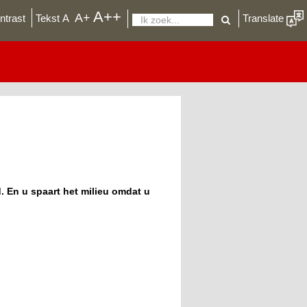
A++
De
A+
ntrast
Tekst
A
Translate
Zoeken
lettergrootte
aanpassen
in
uw
browser
 En u spaart het milieu omdat u