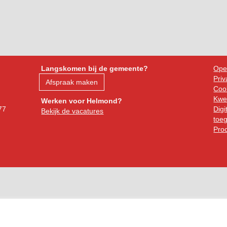
Langskomen bij de gemeente?
Ope
Priv
Afspraak maken
Cook
Kwe
Werken voor Helmond?
77
Digi
Bekijk de vacatures
toeg
Pro