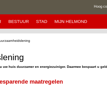
Hoog co
R
BESTUUR
STAD
MIJN HELMOND
uurzaamheidslening
lening
 uw huis duurzamer en energiezuiniger. Daarmee bespaart u geld.
besparende maatregelen