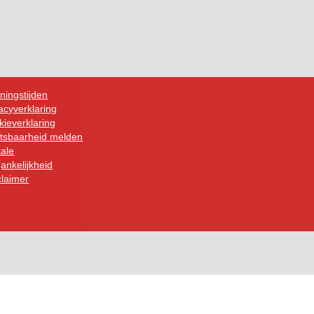
ningstijden
acyverklaring
ieverklaring
tsbaarheid melden
tale
ankelijkheid
claimer