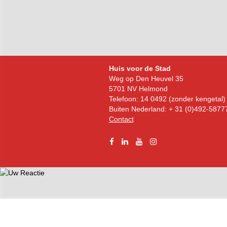
Bezoekadres
Huis voor de Stad
Weg op Den Heuvel 35
5701 NV Helmond
Telefoon: 14 0492 (zonder kengetal)
Buiten Nederland: + 31 (0)492-5877
Contact
Facebook
Linkedin
YouTube
Instagram