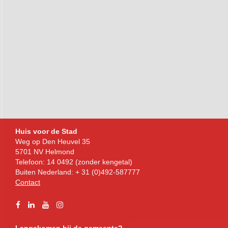
Bezoekadres
Huis voor de Stad
Weg op Den Heuvel 35
5701 NV Helmond
Telefoon: 14 0492 (zonder kengetal)
Buiten Nederland: + 31 (0)492-587777
Contact
Facebook
Linkedin
YouTube
Instagram
Langskomen bij de gemeente?