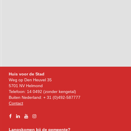
Bezoekadres
Huis voor de Stad
Weg op Den Heuvel 35
5701 NV Helmond
Telefoon: 14 0492 (zonder kengetal)
Buiten Nederland: + 31 (0)492-587777
Contact
Facebook
Linkedin
YouTube
Instagram
Langskomen bij de gemeente?