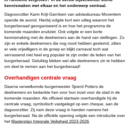
kennismaken met elkaar en het onderwerp centraal.
Dagvoorzitter Karin Krijt-Garritsen van adviesbureau Moventem
opende de avond. Hierbij volgde kort een uitleg waarom het
burgerberaad georganiseerd is en hoe het programma de
komende maanden eruitziet. Ook volgde er een korte
kennismaking met de deelnemers aan de hand van stellingen. Zo
zijn er enkele deelnemers die nog nooit hebben gestemd, zitten
er vele vrijwilligers in de groep en blijkt carnaval toch wat
verrassend niet heel erg populair te zijn onder de leden van het
burgerberaad. Gelukkig bleken wel alle deelnemers zin te hebben
om deel te nemen aan het burgerberaad!
Overhandigen centrale vraag
Daarna verwelkomde burgemeester Sjoerd Potters de
deelnemers en bedankte hen voor hun inzet voor de stad in de
komende maanden. Als officieel startsein overhandigde hij de
centrale vraag, symbolisch vastgelegd op een cheque, aan de
dagvoorzitter. Zij nam deze vraag in handen namens het
burgerberaad. Na de officiële opening volgde een introductie over
het
Masterplan Integrale Veiligheid 2023-2026
.